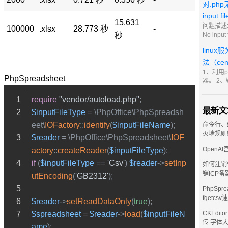
持最新 2
对.ph
新 比如当
input fi
些用不到
15.631
问题描述:
100000
.xlsx
28.773 秒
-
秒
No input 
iis7.5
linu
管理器，
面的网站
法（ce
理程序映
1、利用p
PhpSpreadsheet
php条目
器。 2、
/etc/sysc
scripts/
require
"vendor/autoload.php"
;
输入i进
最新文
$inputFileType
 = \PhpOffice\PhpSpreadsh
的vps主ip
eet\
IOFactory
::
identify
(
$inputFileName
);
购买了3
命令行、
123.123
火墙规则
$reader
 = \PhpOffice\PhpSpreadsheet\
IOF
123.123
OpenA
actory
::
createReader
(
$inputFileType
);
if
 (
$inputFileType
 == 
'Csv'
) 
$reader
->
setInp
如何注销
销ICP备
utEncoding
(
'GB2312'
);
PhpSpre
fgetcs
$reader
->
setReadDataOnly
(
true
);
$spreadsheet
 = 
$reader
->
load
(
$inputFileN
CKEdit
传 字体
ame
);