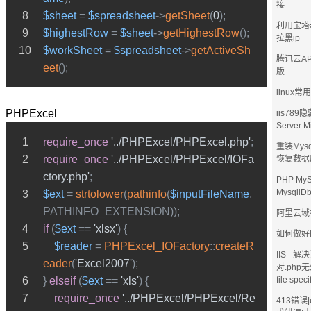
接
$sheet
 = 
$spreadsheet
->
getSheet
(
0
);
利用宝塔
$highestRow
 = 
$sheet
->
getHighestRow
();
拉黑ip
$workSheet
 = 
$spreadsheet
->
getActiveSh
腾讯云AP
eet
();
版
linux
PHPExcel
iis78
Server:Mi
require_once
'../PHPExcel/PHPExcel.php'
;
重装Mys
require_once
'../PHPExcel/PHPExcel/IOFa
恢复数据
ctory.php'
;
PHP My
MysqliD
$ext
 = 
strtolower
(
pathinfo
(
$inputFileName
, 
PATHINFO_EXTENSION));
阿里云域
if
 (
$ext
 == 
'xlsx'
) {
如何做好
$reader
 = 
PHPExcel_IOFactory
::
createR
IIS - 
eader
(
'Excel2007'
);
对.php无
} 
elseif
 (
$ext
 == 
'xls'
) {
file spec
require_once
'../PHPExcel/PHPExcel/Re
413错误|