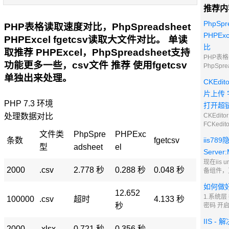
推荐内
PhpSpr
PHP表格读取速度对比，PhpSpreadsheet
PHPExc
PHPExcel fgetcsv读取大文件对比。 单读
比
取推荐 PHPExcel，PhpSpreadsheet支持
PHP表
功能更多一些，csv文件 推荐 使用fgetcsv
PhpSpre
fgetc
单独出来处理。
CKEdi
读取推荐 
PhpSpr
片上传 
多一些，c
PHP 7.3 环境
打开超
fgetcs
处理数据对比
CKEdi
FCKed
它终于在
文件类
PhpSpre
PHPExc
条数
fgetcsv
iis7
与增加版
型
adsheet
el
把它改名
Server:M
CKedito
现在iis
CKEdi
2000
.csv
2.778 秒
0.288 秒
0.048 秒
备组件，
个性化定
改出站Ser
如何做
写组件 2
12.652
则并保存
1.系统
100000
.csv
超时
4.133 秒
秒
RESPO
密码 开
.* 操作值
到的端口
IIS -
可以随便
开启防扫
2000
.xlsx
0.721 秒
0.356 秒
-