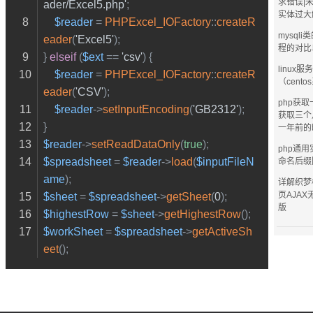
求错误|
ader/Excel5.php'
;
实体过大
$reader
 = 
PHPExcel_IOFactory
::
createR
mysql
eader
(
'Excel5'
);
程的对比
} 
elseif
 (
$ext
 == 
'csv'
) {
linux
$reader
 = 
PHPExcel_IOFactory
::
createR
（cent
eader
(
'CSV'
);
php获
$reader
->
setInputEncoding
(
'GB2312'
);
获取三个
}
一年前的
$reader
->
setReadDataOnly
(
true
);
php通
$spreadsheet
 = 
$reader
->
load
(
$inputFileN
命名后缀
ame
);
详解织梦
页AJA
$sheet
 = 
$spreadsheet
->
getSheet
(
0
);
版
$highestRow
 = 
$sheet
->
getHighestRow
();
$workSheet
 = 
$spreadsheet
->
getActiveSh
eet
();