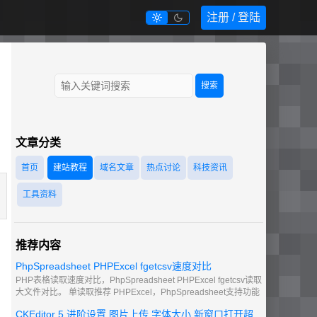
注册 / 登陆


搜索
文章分类
首页
建站教程
域名文章
热点讨论
科技资讯
工具资料
推荐内容
PhpSpreadsheet PHPExcel fgetcsv速度对比
PHP表格读取速度对比，PhpSpreadsheet PHPExcel fgetcsv读取
大文件对比。 单读取推荐 PHPExcel，PhpSpreadsheet支持功能
更多一些，csv文件 推荐 使用fgetcsv 单独出来处理。
CKEditor 5 进阶设置 图片上传 字体大小 新窗口打开超