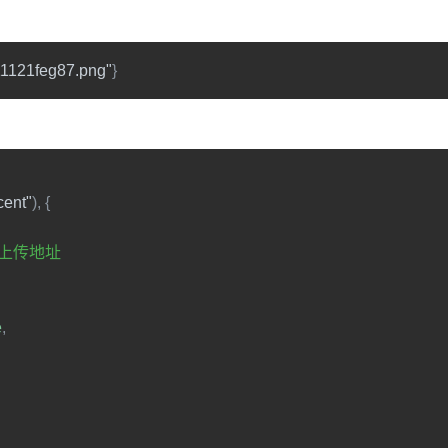
211121feg87.png"
}
cent"
), {
片上传地址
e
,