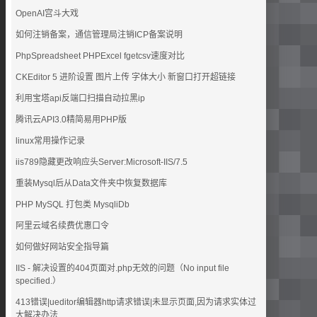
OpenAI宫斗大戏
如何注销备案，通信管理局注销ICP备案说明
PhpSpreadsheet PHPExcel fgetcsv速度对比
CKEditor 5 进阶设置 图片上传 字体大小 新窗口打开超链接
利用宝塔api反端口扫描自动拉黑ip
腾讯云API3.0精简易用PHP版
linux常用操作记录
iis789隐藏更改响应头Server:Microsoft-IIS/7.5
重装Mysql后从Data文件夹中恢复数据库
PHP MySQL 打包类 MysqliDb
阿里云域名续费优惠口令
如何做好网站安全指导篇
IIS - 解决设置的404页面对.php无效的问题（No input file
specified.）
413错误|ueditor编辑器http请求错误|未显示页面,因为请求实体过
大解决办法