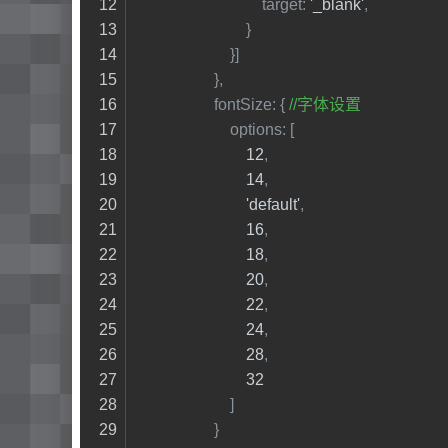
target
: 
'_blank'
,
                            }
                        }]
                    },
fontSize
: { 
//字体设置
options
: [
12
,
14
,
'default'
,
16
,
18
,
20
,
22
,
24
,
28
,
32
                        ]
                    }