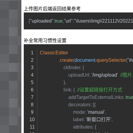
上传图片后端返回结果参考
{
"uploaded"
:
true
,
"url"
:
"\/users\/img\/221112\/202
补全常用习惯性设置
ClassicEditor
                .
create
(
document
.
querySelector
(
"#
ckfinder
: {
uploadUrl
: 
'/img/upload'
//图
                    },
link
: {  
//设置超链接打开方式
addTargetToExternalLinks
: 
tru
decorators
: [{
mode
: 
'manual'
,
label
: 
'新窗口打开'
,
attributes
: {