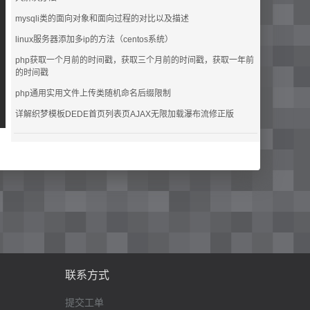
mysqli类的面向对象和面向过程的对比以及描述
linux服务器添加多ip的方法（centos系统）
php获取一个月前的时间戳，获取三个月前的时间戳，获取一年前
的时间戳
php通用实用文件上传类随机命名后缀限制
详解织梦模板DEDE首页列表页AJAX无限加载瀑布流修正版
联系方式
提交工单