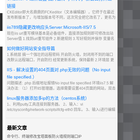
链接
CKEditor即大名鼎鼎的FCKeditor（文本编辑器），它终于在最近
发布新版本了，与增加版本号不同，这次完全把它改名了，更名为
CKeditor。CKEditor 5是替代CKEditor 4的最新版本，支持个性化
iis789隐藏更改响应头Server:Microsoft-IIS/7.5
定制功能。
现在iis url重写模块基本是必备组件，直接添加规则即可修改出站
Server值 1.找到url重写组件 2.新建规则 3.写好规则并保存 变量名
RESPONSE_SERVER 模式 .* 操作值就是 显示的Server 可以随
如何做好网站安全指导篇
便设置
1.系统层 搞一个强壮的远程密码 开启防火墙，封闭用不到的端口
改默认远程端口，开启防扫 经常更新系统，保持最新 2.环境层 更
新环境最新 比如当前 PHP7，关闭一些用不到的支持组件
IIS - 解决设置的404页面对.php无效的问题（No input
file specified.）
问题描述: .php 后缀地址报错No input file specified 环境iis7.5 解
决办法: （1）打开IIS管理器，选择需要设置404页面的网站，双击
打开右侧的处理程序映射按钮。 （2）找到php条目后双击。 （
linux服务器添加多ip的方法（centos系统）
1、利用putty工具连接到服务器。 2、输入：vi
/etc/sysconfig/network-scripts/ifcfg-eth0 回车。 3、输入i进行编辑
4、假如小明的vps主ip为123.123.123.1，购买了3个ip分别是
123.123.123.2、123.123.123.3、123.
最新文章
命令行、终端修改宝塔面板防火墙规则端口IP