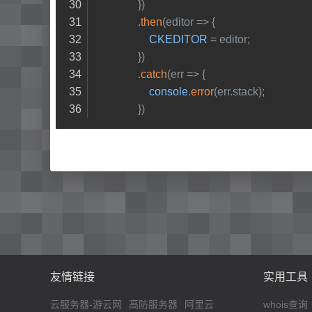
                })
                .
then
(
editor
 =>
 {
CKEDITOR
 = editor;
                })
                .
catch
(
err
 =>
 {
console
.
error
(err.
stack
);
                })
友情链接
实用工具
云服务器-游云网
高防服务器
阿里云
whois查询