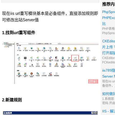
推荐内
PhpSpr
现在iis url重写模块基本是必备组件，直接添加规则即
PHPExc
可修改出站Server值
比
PHP表
1.找到url重写组件
PhpSpre
fgetc
CKEdi
读取推荐 
PhpSpr
片上传 
多一些，c
打开超
fgetcs
CKEdi
FCKed
它终于在
iis7
与增加版
把它改名
Server:M
CKedito
现在iis
CKEdi
备组件，
个性化定
改出站Ser
如何做
写组件 2
则并保存
1.系统
2.新建规则
RESPO
密码 开
.* 操作值
到的端口
IIS -
可以随便
开启防扫