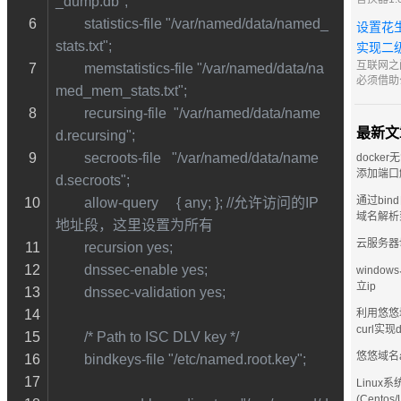
_dump.db";
好用，本
        statistics-file "/var/named/data/named_
设置花
也算一大
stats.txt";
享给大家
实现二
https://
互联网之
        memstatistics-file "/var/named/data/na
访问密码 8
必须借助公
med_mem_stats.txt";
IPv4 
对于中小
        recursing-file  "/var/named/data/name
购买固定 
最新文
d.recursing";
高昂。因
        secroots-file   "/var/named/data/name
术便是最
docker
添加端口
d.secroots";
通过bin
        allow-query     { any; }; //允许访问的IP
域名解析
地址段，这里设置为所有
云服务器
        recursion yes;
        dnssec-enable yes;
window
立ip
        dnssec-validation yes;
利用悠悠
curl实现
        /* Path to ISC DLV key */
悠悠域名
        bindkeys-file "/etc/named.root.key";
Linux系
(Centos