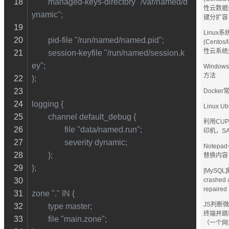
        managed-keys-directory "/var/named/d
性云数据
ynamic";
键分扩容
Linux系
        pid-file "/run/named/named.pid";
(Centos
性云系统
        session-keyfile "/run/named/session.k
ey";
Windo
方法
};
Docke
logging {
Linux 
        channel default_debug {
利用CUP
                file "data/named.run";
印机，S
                severity dynamic;
Notep
        };
替换内容
};
[MySQL]
crashed 
repaire
zone "." IN {
JS判断微信
        type master;
终端并跳
        file "main.zone";
（一个网