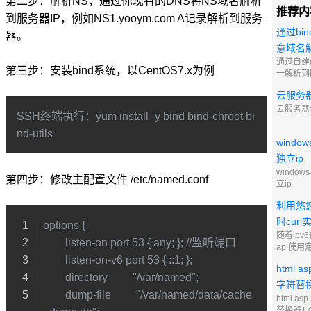
第二步：解析NS，通过你现有的DNS将NS域名解析
推荐内
到服务器IP，例如NS1.yooym.com A记录解析到服务
通过bi
器。
意域名解
通过自建
第三步：安装bind系统，以CentOS7.x为例
一解析到
云服务
云服务器
SSH终端执行：yum install -y bind bind-chroot bi
nd-utils
windo
独立ip
window
第四步：修改主配置文件 /etc/named.conf
立ip
利用悠悠
时curl
options {
随着ip
        listen-on port 53 { any; }; //监听端口
api使用定
        listen-on-v6 port 53 { ::1; };
能，修改
html a
ipv6
        directory         "/var/named";
nas文件
字符替换
        dump-file         "/var/named/data/cache
html as
替换器1.