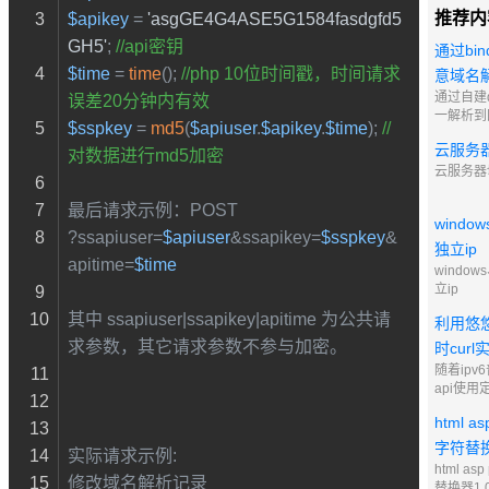
推荐内
$apikey
 = 
'asgGE4G4ASE5G1584fasdgfd5
GH5'
; 
//api密钥
通过bi
$time
 = 
time
(); 
//php 10位时间戳，时间请求
意域名解
通过自建
误差20分钟内有效
一解析到
$sspkey
 = 
md5
(
$apiuser
.
$apikey
.
$time
); 
//
云服务
对数据进行md5加密
云服务器
最后请求示例：POST
windo
?ssapiuser=
$apiuser
&ssapikey=
$sspkey
&
独立ip
apitime=
$time
window
立ip
其中 ssapiuser|ssapikey|apitime 为公共请
利用悠悠
求参数，其它请求参数不参与加密。
时curl
随着ip
api使用定
能，修改
html a
ipv6
nas文件
字符替换
实际请求示例:
html as
修改域名解析记录
替换器1.