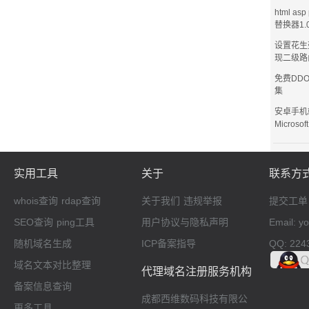
html as
替换器1.
设置花生
现二级路
免费DD
集
安卓手机
Microsof
实用工具
关于
联系方
whois查询
rdap查询
关于我们
违规举报
提交工单
SEO查询
ping工具
用户协议与隐私声明
Email: 
随机域名生成
ICP备案指导
QQ: 224
域名文本对比整理
代理域名注册服务机构
备案信息查询
成都西维数码科技有限公
更多工具