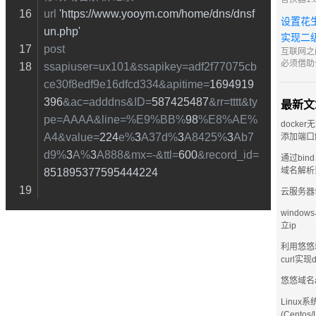
好用，本
url 
'https://www.yooym.com/home/dns/dnsf
设置花
也算一大
un.php'
享给大家
实现二
https://
post 
互联网之
访问密码 8
必须借助公
ssapiuser=ux101&ssapikey=adf2f77075cb
IPv4 
ce30f8edf9e16dfcd334&apitime=
1694919
对于中小
购买固定 
396
&ac=adddns&ID=
587425487
&rr=tttt&ty
最新文
高昂。因
pe=AAAA&line=%E9%BB%
98
%E8%AE%
术便是最
docker
A4&value=
224
e%
3
A37d%
3
A8425%
3
Ab7
添加端口
d9%
3
A%
3
A888&mx=-&ttl=
600
&record_id=
通过bin
域名解析
851895377595444224
云服务器
window
立ip
利用悠悠
curl实现
悠悠域名
Linux系
(Centos