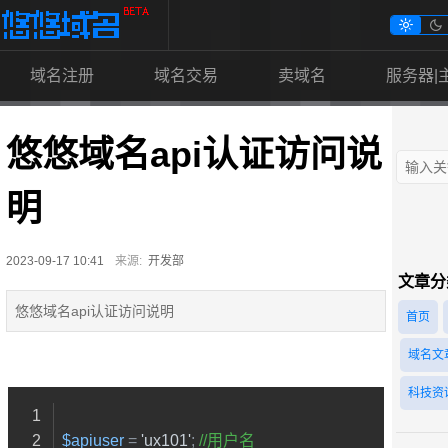


域名注册
域名交易
卖域名
服务器|
悠悠域名api认证访问说
明
2023-09-17 10:41
来源:
开发部
文章分
悠悠域名api认证访问说明
首页
域名文
科技资
$apiuser
 = 
'ux101'
; 
//用户名