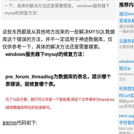
推荐内
一下，具体的解决方法还是需要摸索。 windows服务器下
mysql的修复方法：
通过bi
意域名解
通过自建
这些东西都是从其他地方找来的一些解决MYSQL数据
一解析到
库这个错误的方法，并不一定适用于神迹数据库，仅
云服务
仅供参考一下，具体的解决方法还是需要摸索。
云服务器
windows服务器下mysql的修复方法：
windo
独立ip
window
pre_forum_threadlog为数据库的表名，提示哪个
立ip
表错误，就修复哪个表。
利用悠悠
时curl
为了以后方便，我们可以写成一个批处理,将这个文件保存为mysql.ba
随着ip
api使用定
t放到数据库所在的目录即可。
能，修改
html a
ipv6
nas文件
代码如下:
字符替换
复制代码
html as
替换器1.