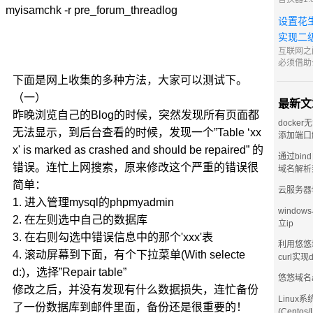
myisamchk -r pre_forum_threadlog
好用，本
设置花
也算一大
享给大家
实现二
https://
互联网之
访问密码 8
必须借助公
IPv4 
下面是网上收集的多种方法，大家可以测试下。
对于中小
（一）
购买固定 
最新文
高昂。因
昨晚浏览自己的Blog的时候，突然发现所有页面都
术便是最
docker
无法显示，到后台查看的时候，发现一个”Table ‘xx
添加端口
x' is marked as crashed and should be repaired” 的
通过bin
错误。连忙上网搜索，原来修改这个严重的错误很
域名解析
简单：
云服务器
1. 进入管理mysql的phpmyadmin
window
2. 在左则选中自己的数据库
立ip
3. 在右则勾选中错误信息中的那个'xxx'表
利用悠悠
4. 滚动屏幕到下面，有个下拉菜单(With selecte
curl实现
d:)，选择”Repair table”
悠悠域名
修改之后，并没有发现有什么数据损失，连忙备份
Linux系
了一份数据库到邮件里面，备份还是很重要的！
(Centos