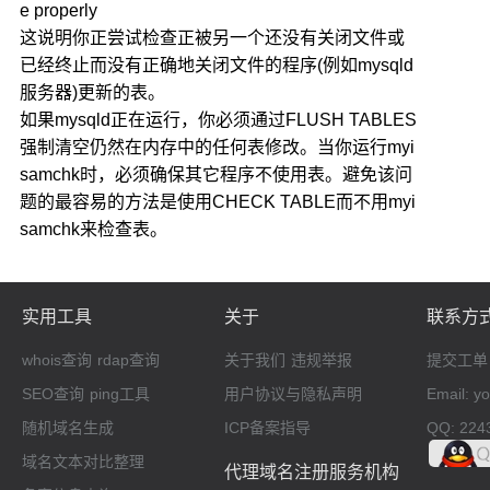
e properly
这说明你正尝试检查正被另一个还没有关闭文件或
已经终止而没有正确地关闭文件的程序(例如mysqld
服务器)更新的表。
如果mysqld正在运行，你必须通过FLUSH TABLES
强制清空仍然在内存中的任何表修改。当你运行myi
samchk时，必须确保其它程序不使用表。避免该问
题的最容易的方法是使用CHECK TABLE而不用myi
samchk来检查表。
实用工具
关于
联系方
whois查询
rdap查询
关于我们
违规举报
提交工单
SEO查询
ping工具
用户协议与隐私声明
Email: 
随机域名生成
ICP备案指导
QQ: 224
域名文本对比整理
代理域名注册服务机构