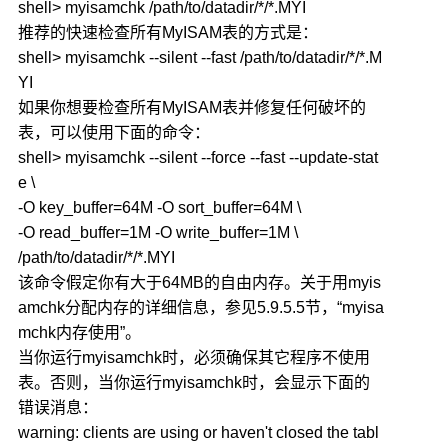
shell> myisamchk /path/to/datadir/*/*.MYI
推荐的快速检查所有MyISAM表的方式是：
shell> myisamchk --silent --fast /path/to/datadir/*/*.M
YI
如果你想要检查所有MyISAM表并修复任何破坏的
表，可以使用下面的命令：
shell> myisamchk --silent --force --fast --update-stat
e \
-O key_buffer=64M -O sort_buffer=64M \
-O read_buffer=1M -O write_buffer=1M \
/path/to/datadir/*/*.MYI
该命令假定你有大于64MB的自由内存。关于用myis
amchk分配内存的详细信息，参见5.9.5.5节，“myisa
mchk内存使用”。
当你运行myisamchk时，必须确保其它程序不使用
表。否则，当你运行myisamchk时，会显示下面的
错误消息：
warning: clients are using or haven't closed the tabl