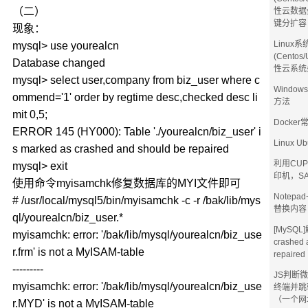
（二）
性云数据
键分扩容
现象：
Linux系
mysql> use yourealcn
(Centos
Database changed
性云系统
mysql> select user,company from biz_user where c
Windo
ommend='1' order by regtime desc,checked desc li
方法
mit 0,5;
Docke
ERROR 145 (HY000): Table './yourealcn/biz_user' i
Linux 
s marked as crashed and should be repaired
利用CUP
mysql> exit
印机，S
使用命令myisamchk修复数据库的MYI文件即可
Notep
# /usr/local/mysql5/bin/myisamchk -c -r /bak/lib/mys
替换内容
ql/yourealcn/biz_user.*
[MySQL]
myisamchk: error: '/bak/lib/mysql/yourealcn/biz_use
crashed 
r.frm' is not a MyISAM-table
repaire
---------
JS判断微信
myisamchk: error: '/bak/lib/mysql/yourealcn/biz_use
终端并跳
（一个网
r.MYD' is not a MyISAM-table