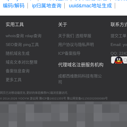
编码/解码
ip归属地查询
uuid&mac地址生成
实用工具
关于
联系方
whois查询
rdap查询
关于我们
违规举报
提交工单
SEO查询
ping工具
用户协议与隐私声明
Email: 
随机域名生成
ICP备案指导
QQ: 224
域名文本对比整理
代理域名注册服务机构
备案信息查询
成都西维数码科技有限公
更多工具
司
网页已对移动端优化,更好的体验推荐PC端浏览器访问,
© 2014-2026 YOOYM 游云网
豫ICP备16021355号
豫公网安备41150202000089号