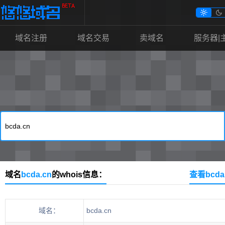


域名注册
域名交易
卖域名
服务器|
域名
bcda.cn
的whois信息：
查看bcd
域名：
bcda.cn