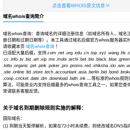

点击查看WHOIS原文信息
域名whois查询简介
域名whois查询：查询域名的详细注册信息（如域名所有人、域名
册日期和过期日期等）。本工具通过域名后缀官方whois服务器实
请收藏本页
域名whois查询
！
已适配大量后缀，支持.com .net .org .edu .cn .top .xyz .wang .hk .club
.cc .info .tv .biz .art .vip .me .mobi .archi .bet .bio .black .blue .green 
.lotto .organic .pet .pink .poker .pro .promo .red .shiksha .ski .win .
.site .online .ltd .store .tech .accountant .asia .berlin .bid .bond .brok
.coop .cricket .date .dm .download .faith .ink ....等标准的w
算法，可能是业内支持后缀最多的whois查询工具之一，如果您查
常请联系客服反馈。
关于域名到期删除规则实施的解释：
国际域名：
(1) 到期当天暂停解析，如果在72小时未续费，则修改域名DNS