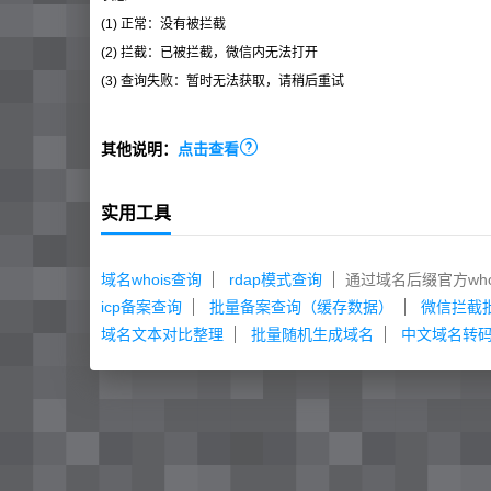
(1) 正常：没有被拦截
(2) 拦截：已被拦截，微信内无法打开
(3) 查询失败：暂时无法获取，请稍后重试

其他说明：
点击查看
实用工具
域名whois查询
rdap模式查询
通过域名后缀官方w
icp备案查询
批量备案查询（缓存数据）
微信拦截
域名文本对比整理
批量随机生成域名
中文域名转码（