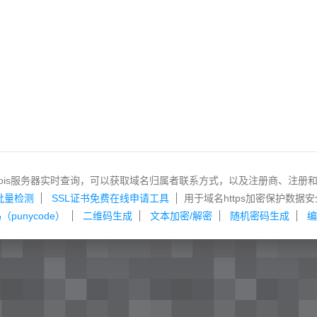
hois服务器实时查询，可以获取域名归属者联系方式，以及注册商、注册
批量检测
SSL证书免费在线申请工具
用于域名https加密保护数据安
punycode）
二维码生成
文本加密/解密
随机密码生成
编