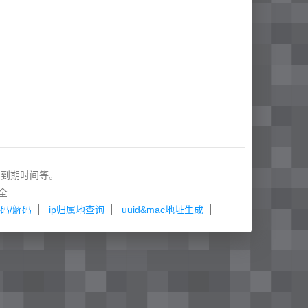
和到期时间等。
全
码/解码
ip归属地查询
uuid&mac地址生成