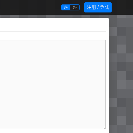
注册 / 登陆

