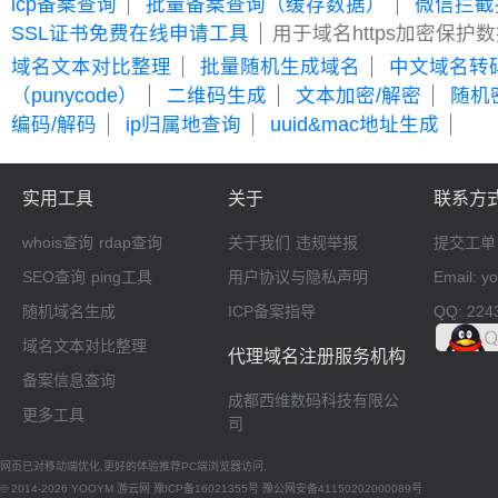
icp备案查询
批量备案查询（缓存数据）
微信拦截
SSL证书免费在线申请工具
用于域名https加密保护
域名文本对比整理
批量随机生成域名
中文域名转
（punycode）
二维码生成
文本加密/解密
随机
编码/解码
ip归属地查询
uuid&mac地址生成
实用工具
关于
联系方
whois查询
rdap查询
关于我们
违规举报
提交工单
SEO查询
ping工具
用户协议与隐私声明
Email: 
随机域名生成
ICP备案指导
QQ: 224
域名文本对比整理
代理域名注册服务机构
备案信息查询
成都西维数码科技有限公
更多工具
司
网页已对移动端优化,更好的体验推荐PC端浏览器访问,
© 2014-2026 YOOYM 游云网
豫ICP备16021355号
豫公网安备41150202000089号