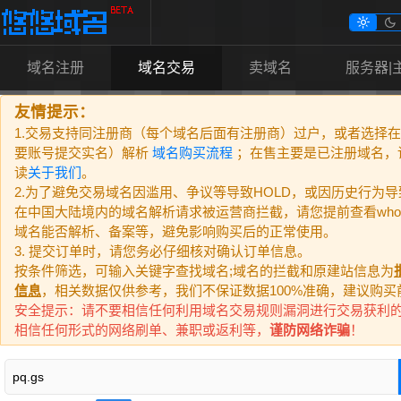


域名注册
域名交易
卖域名
服务器|
友情提示：
1.交易支持同注册商（每个域名后面有注册商）过户，或者选择
要账号提交实名）解析
域名购买流程
；在售主要是已注册域名，
读
关于我们
。
2.为了避免交易域名因滥用、争议等导致HOLD，或因历史行为
在中国大陆境内的域名解析请求被运营商拦截，请您提前查看who
域名能否解析、备案等，避免影响购买后的正常使用。
3. 提交订单时，请您务必仔细核对确认订单信息。
按条件筛选，可输入关键字查找域名;域名的拦截和原建站信息为
信息
，相关数据仅供参考，我们不保证数据100%准确，建议购买
安全提示：请不要相信任何利用域名交易规则漏洞进行交易获利
相信任何形式的网络刷单、兼职或返利等，
谨防网络诈骗
！