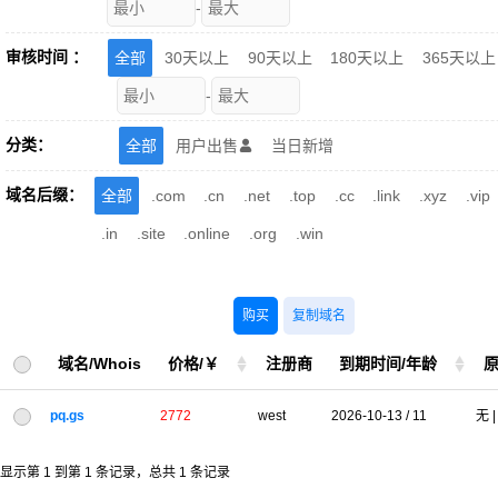
-
审核时间 ：
全部
30天以上
90天以上
180天以上
365天以上
-
分类：
全部
用户出售
当日新增

域名后缀：
全部
.com
.cn
.net
.top
.cc
.link
.xyz
.vip
.in
.site
.online
.org
.win
购买
复制域名
域名/Whois
价格/￥
注册商
到期时间/年龄
原
pq.gs
2772
west
2026-10-13 / 11
无 |
显示第 1 到第 1 条记录，总共 1 条记录