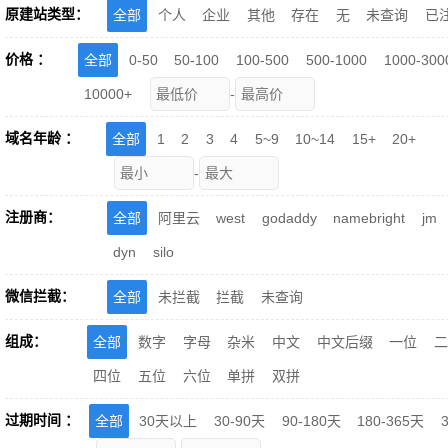
原建站类型：
全部
个人
企业
其他
存在
无
未查询
已
价格 ：
全部
0-50
50-100
100-500
500-1000
1000-300
10000+
-
域名年龄 ：
全部
1
2
3
4
5~9
10~14
15+
20+
-
注册商：
全部
阿里云
west
godaddy
namebright
jm
dyn
silo
微信拦截：
全部
未拦截
拦截
未查询
组成：
全部
数字
字母
杂米
中文
中文后缀
一位
四位
五位
六位
单拼
双拼
过期时间 ：
全部
30天以上
30-90天
90-180天
180-365天